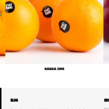
NARANJA ZUMO
BLOG
RE
ING