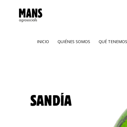
Inicio
Quiénes
somos
INICIO
QUIÉNES SOMOS
QUÉ TENEMO
Qué
tenemos
Dónde
estamos
Bloc
Receptes
Contacto