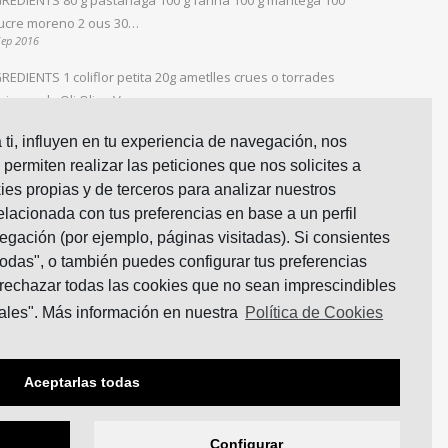
ucre moreno 2 ous 30…
Sep 2016
REDIENTS 1 coliflor petita 20g ametlles crues o torrades
ri en pols Oli Oliva Verge…
Ene 2016
ti, influyen en tu experiencia de navegación, nos
REDIENTS 2 carxofes Mitja ceba 2 grans d’all 2
 permiten realizar las peticiones que nos solicites a
màquets de penjar 30 grams de sobrassada 2…
ies propias y de terceros para analizar nuestros
ne 2016
relacionada con tus preferencias en base a un perfil
egación (por ejemplo, páginas visitadas). Si consientes
todas", o también puedes configurar tus preferencias
rechazar todas las cookies que no sean imprescindibles
ales". Más información en nuestra
Política de Cookies
Aceptarlas todas
Configurar