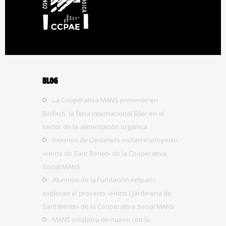
BLOG
La Cooperativa MANS presente en
Biofach, la feria internacional líder en el
sector de la alimentación orgánica
Internos de Lledoners visitan el proyecto
«Horts de Sant Benet» de la Cooperativa
Social MANS
Alumnos de la Fundación Ampans
exploran el proyecto «Horts i Jardineria de
Sant Benet» de la Cooperativa Social MANS
MANS colabora de nuevo con la