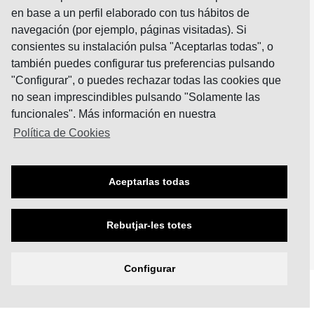
RECETAS
en base a un perfil elaborado con tus hábitos de
navegación (por ejemplo, páginas visitadas). Si
INGREDIENTS 80 g pastanaga 100 g farina 100
consientes su instalación pulsa "Aceptarlas todas", o
g mantega 100 g sucre moreno 2 ous 30…
también puedes configurar tus preferencias pulsando
14 Sep 2016
"Configurar", o puedes rechazar todas las cookies que
INGREDIENTS 1 coliflor petita 20g ametlles
no sean imprescindibles pulsando "Solamente las
crues o torrades Curri en pols Oli Oliva
funcionales". Más información en nuestra
Verge…
Política de Cookies
18 Ene 2016
INGREDIENTS 2 carxofes Mitja ceba 2 grans
d’all 2 tomàquets de penjar 30 grams de
Aceptarlas todas
sobrassada 2…
4 Ene 2016
Rebutjar-les totes
© 2018 Cooperativa MANSdupa
Configurar