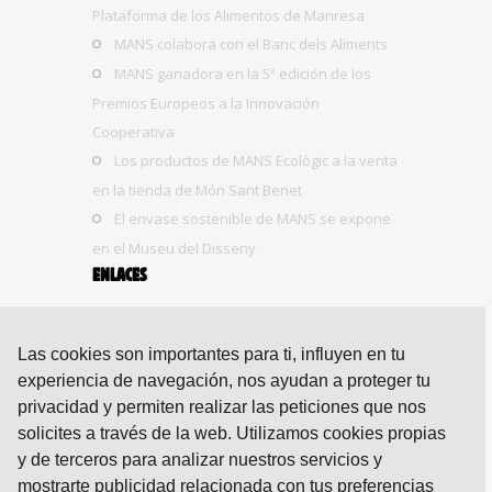
Plataforma de los Alimentos de Manresa
MANS colabora con el Banc dels Aliments
MANS ganadora en la 5ª edición de los
Premios Europeos a la Innovación
Cooperativa
Los productos de MANS Ecològic a la venta
en la tienda de Món Sant Benet
El envase sostenible de MANS se expone
en el Museu del Disseny
ENLACES
Aviso legal
Política de cookies
Las cookies son importantes para ti, influyen en tu
Política de privacidad
experiencia de navegación, nos ayudan a proteger tu
Política de redes sociales
privacidad y permiten realizar las peticiones que nos
solicites a través de la web. Utilizamos cookies propias
Accesibilidad
y de terceros para analizar nuestros servicios y
mostrarte publicidad relacionada con tus preferencias