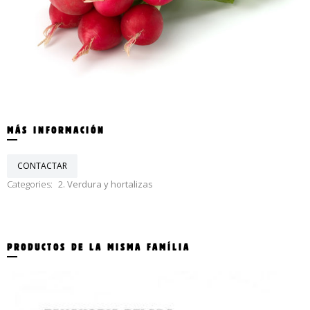
CAT
MÁS INFORMACIÓN
ESP
CONTACTAR
Categories:
2. Verdura y hortalizas
PRODUCTOS DE LA MISMA FAMÍLIA