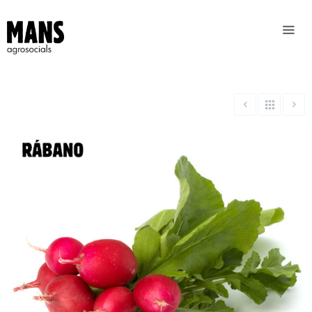
Inicio
Quiénes
somos
Qué
tenemos
Dónde
estamos
Bloc
Receptes
Contacto