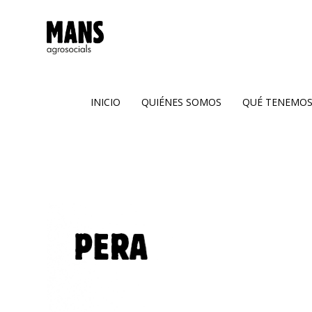
Inicio
Quiénes
somos
INICIO
QUIÉNES SOMOS
QUÉ TENEMO
Qué
tenemos
Dónde
estamos
Bloc
Receptes
Contacto