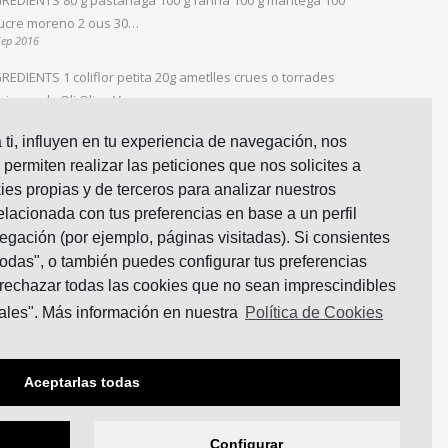
ucre moreno 2 ous 30…
Sep 2016
REDIENTS 1 coliflor petita 20g ametlles crues o torrades
ri en pols Oli Oliva Verge…
Ene 2016
ti, influyen en tu experiencia de navegación, nos
REDIENTS 2 carxofes Mitja ceba 2 grans d’all 2
 permiten realizar las peticiones que nos solicites a
màquets de penjar 30 grams de sobrassada 2…
ies propias y de terceros para analizar nuestros
ne 2016
relacionada con tus preferencias en base a un perfil
egación (por ejemplo, páginas visitadas). Si consientes
todas", o también puedes configurar tus preferencias
rechazar todas las cookies que no sean imprescindibles
ales". Más información en nuestra
Política de Cookies
Aceptarlas todas
Configurar