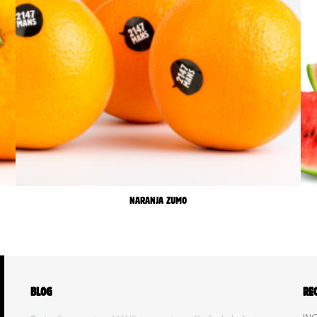
NARANJA ZUMO
BLOG
RE
ING