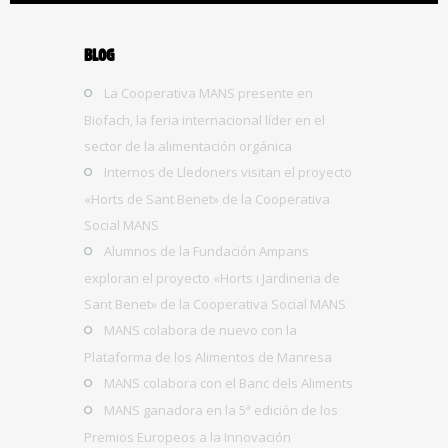
BLOG
La Cooperativa MANS presente en
Biofach, la feria internacional líder en el
sector de la alimentación orgánica
Internos de Lledoners visitan el proyecto
«Horts de Sant Benet» de la Cooperativa
Social MANS
Alumnos de la Fundación Ampans
exploran el proyecto «Horts i Jardineria de
Sant Benet» de la Cooperativa Social MANS
MANS colabora de nuevo con la
Plataforma de los Alimentos de Manresa
MANS colabora con el Banc dels Aliments
MANS ganadora en la 5ª edición de los
Premios Europeos a la Innovación