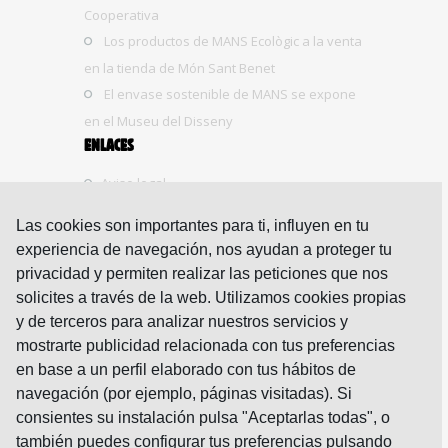
Cooperativa
Los productos de MANS Ecològic a la venta
en la tienda de Món Sant Benet
El envase sostenible de MANS se expone
en el Museu del Disseny
ENLACES
Aviso legal
Política de cookies
Las cookies son importantes para ti, influyen en tu
Política de privacidad
experiencia de navegación, nos ayudan a proteger tu
Política de redes sociales
privacidad y permiten realizar las peticiones que nos
Accesibilidad
solicites a través de la web. Utilizamos cookies propias
y de terceros para analizar nuestros servicios y
mostrarte publicidad relacionada con tus preferencias
RECETAS
en base a un perfil elaborado con tus hábitos de
INGREDIENTS 80 g pastanaga 100 g farina 100
navegación (por ejemplo, páginas visitadas). Si
g mantega 100 g sucre moreno 2 ous 30…
consientes su instalación pulsa "Aceptarlas todas", o
14 Sep 2016
también puedes configurar tus preferencias pulsando